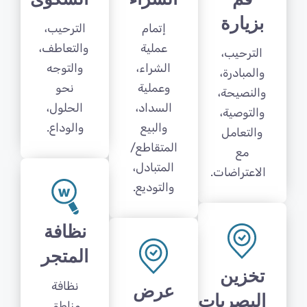
بزيارة
إتمام
الترحيب،
عملية
والتعاطف،
الترحيب،
الشراء،
والتوجه
والمبادرة،
وعملية
نحو
والنصيحة،
السداد،
الحلول،
والتوصية،
والبيع
والوداع.
والتعامل
المتقاطع/
مع
المتبادل،
الاعتراضات.
والتوديع.
نظافة
المتجر
تخزين
نظافة
عرض
البصريات
مناطق