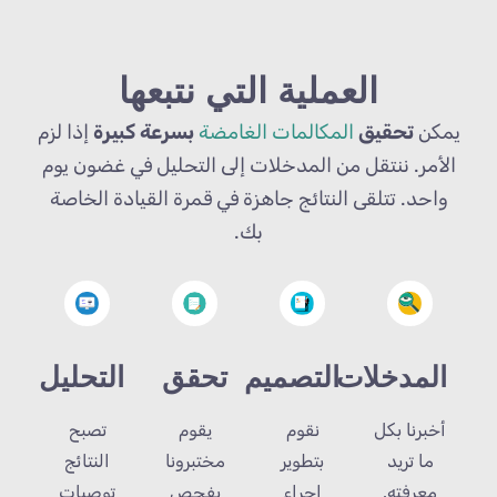
العملية التي نتبعها
يمكن
تحقيق
المكالمات الغامضة
بسرعة كبيرة
إذا لزم
الأمر. ننتقل من المدخلات إلى التحليل في غضون يوم
واحد. تتلقى النتائج جاهزة في قمرة القيادة الخاصة
بك.
التصميم
تحقق
التحليل
المدخلات
نقوم
يقوم
تصبح
أخبرنا بكل
بتطوير
مختبرونا
النتائج
ما تريد
إجراء
بفحص
توصيات
معرفته.