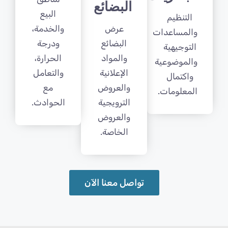
البضائع
البيع
التنظيم
عرض
والخدمة،
والمساعدات
البضائع
ودرجة
التوجيهية
والمواد
الحرارة،
والموضوعية
الإعلانية
والتعامل
واكتمال
والعروض
مع
المعلومات.
الترويجية
الحوادث.
والعروض
الخاصة.
تواصل معنا الآن