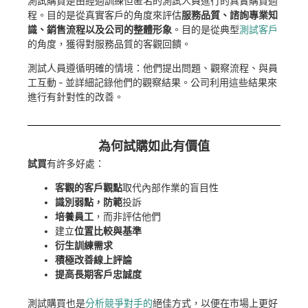
測試購買是由經過訓練但匿名的測試人員進行的真實購買過
程。目的是從真實客戶的角度來評估
服務品質、諮詢專業知
識、銷售流程以及公司的整體形象
。目的是從典型
測試客戶
的角度，獲得對服務品質的客觀回饋。
測試人員遵循明確的情境：他們提出問題、觀察流程、與員
工互動 - 並詳細記錄他們的觀察結果。公司利用這些結果來
進行有針對性的改善。
為何試購如此有價值
試買
有許多好處：
客觀的客戶觀點
取代內部作業的盲目性
識別弱點，防範
投訴
培養員工
，而非評估他們
建立
位置比較與基準
衍生訓練需求
積極改善線上評論
提高長期客戶忠誠度
測試購買也是
分析競爭對手的
絕佳方式，以便在市場上更好