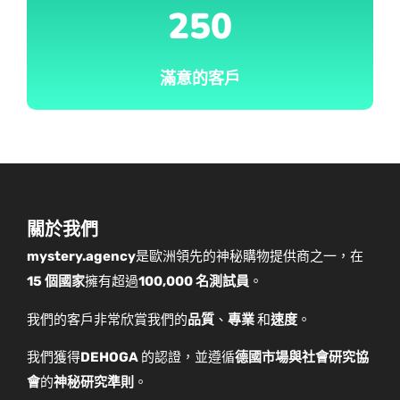
250
滿意的客戶
關於我們
mystery.agency
是歐洲領先的神秘購物提供商之一，在
15 個國家
擁有超過
100,000 名測試員
。
我們的客戶非常欣賞我們的
品質
、
專業
和
速度
。
我們獲得
DEHOGA
的認證，並遵循
德國市場與社會研究協
會
的
神秘研究準則
。