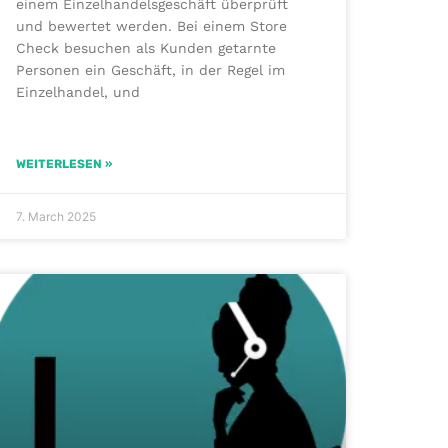
einem Einzelhandelsgeschäft überprüft
und bewertet werden. Bei einem Store
Check besuchen als Kunden getarnte
Personen ein Geschäft, in der Regel im
Einzelhandel, und
WEITERLESEN »
7. March 2025