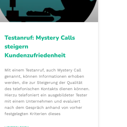
Testanruf: Mystery Calls
steigern
Kundenzufriedenheit
Mit einem Testanruf, auch Mystery Call
genannt, können Informationen erhoben
werden, die zur Steigerung der Qualität
des telefonischen Kontakts dienen können.
Hierzu telefoniert ein ausgebildeter Tester
mit einem Unternehmen und evaluiert
nach dem Gespräch anhand von vorher
festgelegten Kriterien dieses