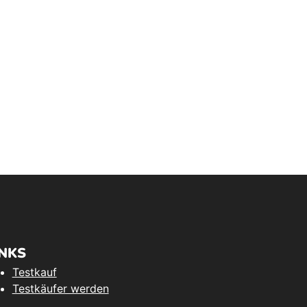
INKS
Testkauf
Testkäufer werden