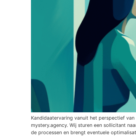
Kandidaatervaring vanuit het perspectief van 
mystery.agency. Wij sturen een sollicitant na
de processen en brengt eventuele optimalisat