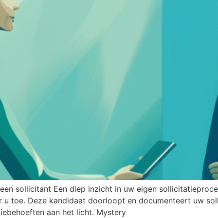
een sollicitant Een diep inzicht in uw eigen sollicitatiepr
ar u toe. Deze kandidaat doorloopt en documenteert uw soll
iebehoeften aan het licht. Mystery